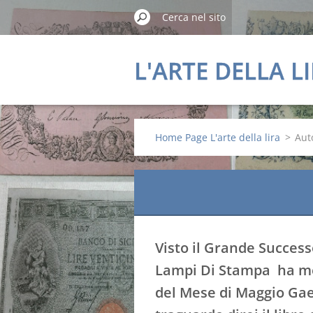
L'ARTE DELLA L
Home Page L'arte della lira
>
Aut
Visto il Grande Success
Lampi Di Stampa ha me
del Mese di Maggio Ga