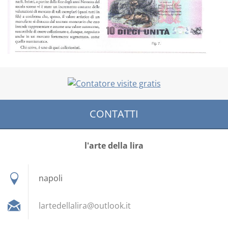
CONTATTI
l'arte della lira
napoli
lartedel
lalira@o
utlook.i
t